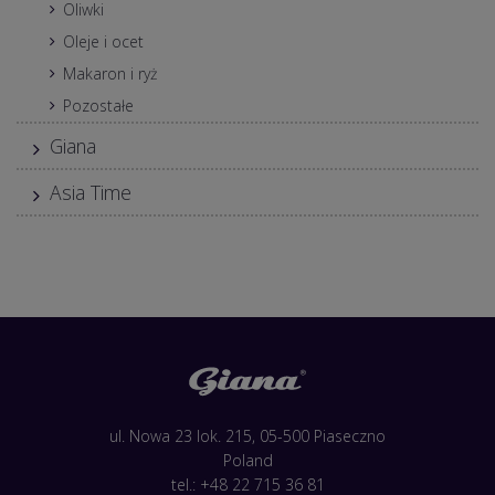
Oliwki
Oleje i ocet
Makaron i ryż
Pozostałe
Giana
Asia Time
ul. Nowa 23 lok. 215, 05-500 Piaseczno
Poland
tel.: +48 22 715 36 81