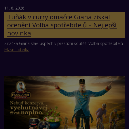
11. 6. 2026
Tuňák v curry omáčce Giana získal
ocenění Volba spotřebitelů – Nejlepší
novinka
Značka Giana slaví úspěch v prestižní soutěži Volba spotřebitelů
Hlavní rubrika