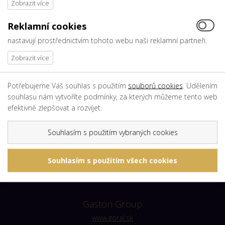
Reklamní cookies
nastavují prostřednictvím tohoto webu naši reklamní partneři.
Potřebujeme Váš souhlas s použitím
souborů cookies
. Udělením
souhlasu nám vytvoříte podmínky, za kterých můžeme tento web
nám. T. G. Masaryka 2433, 760 01, Zlín
efektivně zlepšovat a rozvíjet.
Česká republika
tel.: +420 577 011 112
Souhlasím s použitím vybraných cookies
fax.:+420 577 212 472
e-mail:
info@gaston.cz
Souhlasím s použitím všech cookies
Gaston Group
www.goral.sk