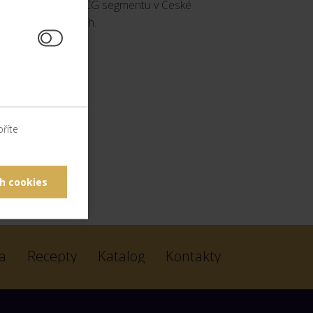
amnější ocenění FMCG segmentu v České
ukty uvedené na trh.
říte
h cookies
a
Recepty
Katalog
Kontakty