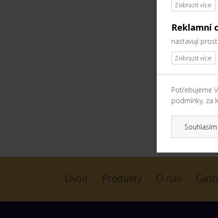
Volba s
republi
Reklamní 
nastavují pros
Potřebujeme V
podmínky, za k
Souhlasím 
Úvod
Produkty
O nás
Gast