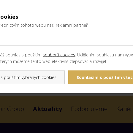
potřebitelů – Nejlepší novinka patří dlouhodobě mezi nejvýzn
ce. O vítězích rozhodují přímo zákazníci, kteří hodnotí nové prod
cookies
třednictvím tohoto webu naši reklamní partneři.
áš souhlas s použitím
souborů cookies
. Udělením souhlasu nám vytvo
terých můžeme tento web efektivně zlepšovat a rozvíjet.
s použitím vybraných cookies
Souhlasím s použitím všec
on Group
Aktuality
Podporujeme
Kariér