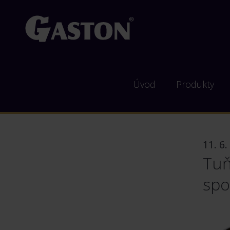
Úvod
Produkty
11. 6.
Tuň
spo