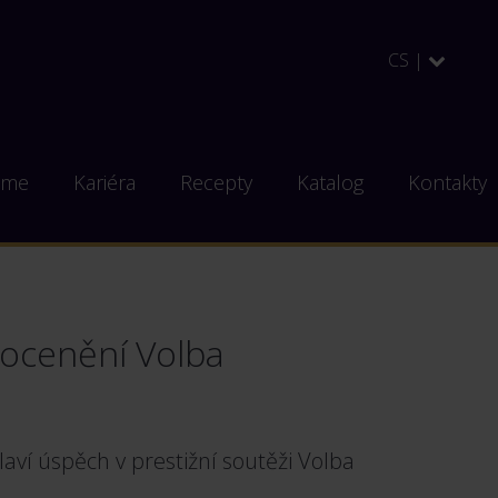
CS |
eme
Kariéra
Recepty
Katalog
Kontakty
 ocenění Volba
aví úspěch v prestižní soutěži Volba