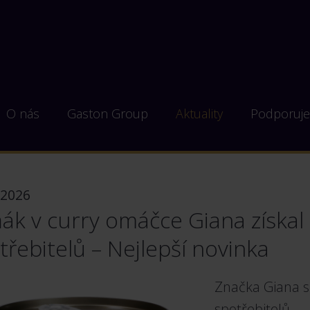
O nás
Gaston Group
Aktuality
Podporuj
 2026
ák v curry omáčce Giana získal
třebitelů – Nejlepší novinka
Značka Giana sl
spotřebitelů