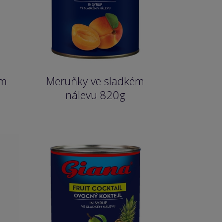
ém
Meruňky ve sladkém
nálevu 820g