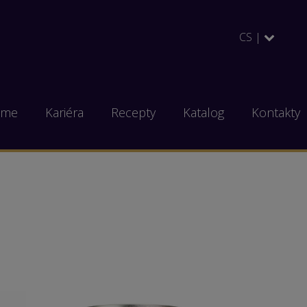
CS |
eme
Kariéra
Recepty
Katalog
Kontakty