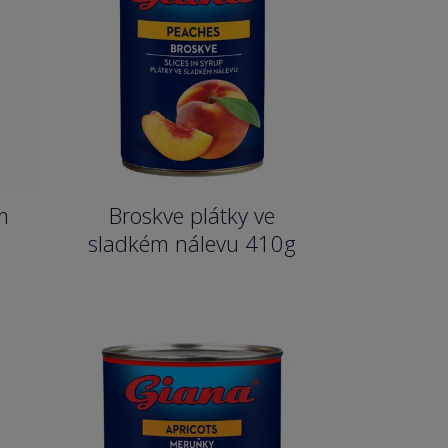
m
Broskve plátky ve
sladkém nálevu 410g