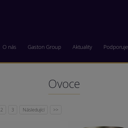
O nás
Gaston Group
Aktuality
Podporuj
Ovoce
2
3
Následující
>>