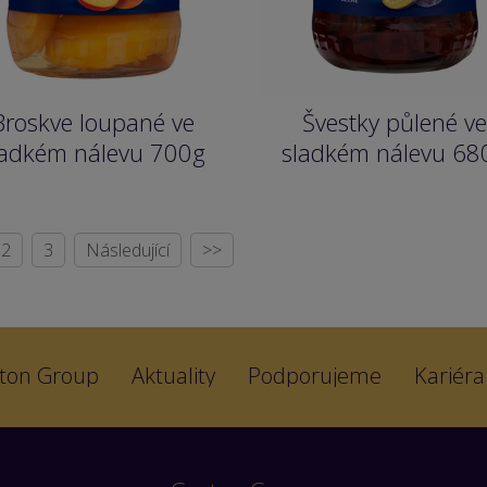
Broskve loupané ve
Švestky půlené ve
ladkém nálevu 700g
sladkém nálevu 68
2
3
Následující
>>
ton Group
Aktuality
Podporujeme
Kariéra