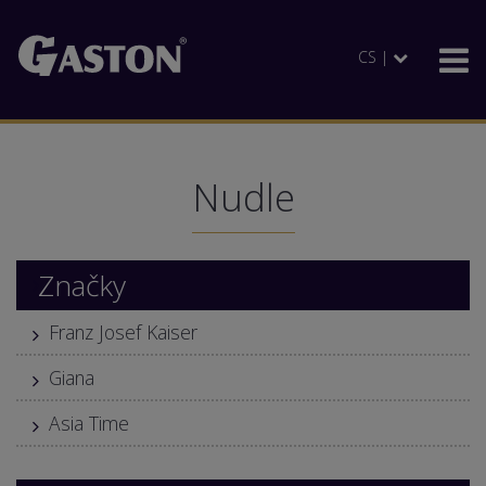
CS |
Nudle
Značky
Franz Josef Kaiser
Giana
Asia Time