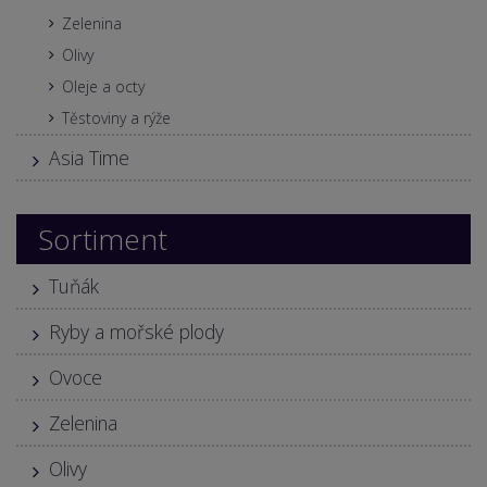
Zelenina
Olivy
Oleje a octy
Těstoviny a rýže
Asia Time
Sortiment
Tuňák
Ryby a mořské plody
Ovoce
Zelenina
Olivy