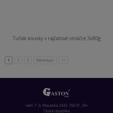
Tuňák kousky v rajčatové omáčce 3x80g
1
2
3
Následující
>>
nám. T. G. Masaryka 2433, 760 01, Zlín
Česká republika