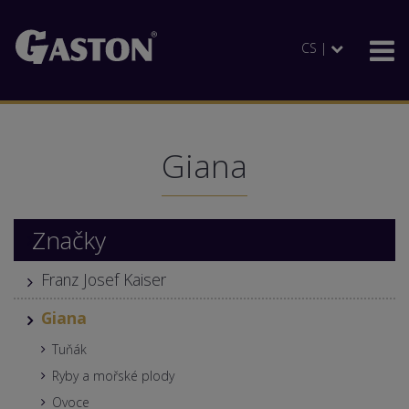
CS |
Giana
Značky
Franz Josef Kaiser
Giana
Tuňák
Ryby a mořské plody
Ovoce