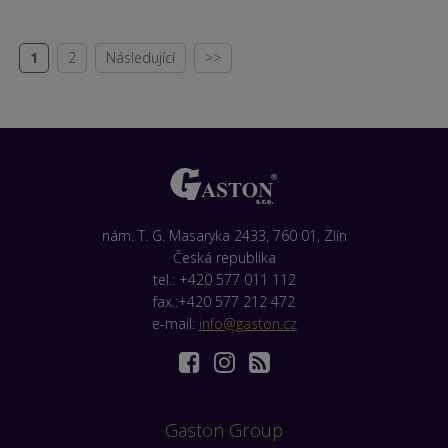
1
2
Následující
>>
nám. T. G. Masaryka 2433, 760 01, Zlín
Česká republika
tel.: +420 577 011 112
fax.:+420 577 212 472
e-mail:
info@gaston.cz
Gaston Group