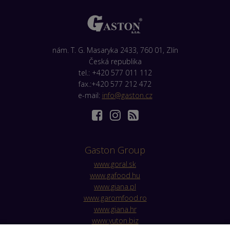
nám. T. G. Masaryka 2433, 760 01, Zlín
Česká republika
tel.: +420 577 011 112
fax.:+420 577 212 472
e-mail:
info@gaston.cz
Gaston Group
www.goral.sk
www.gafood.hu
www.giana.pl
www.garomfood.ro
www.giana.hr
www.yuton.biz