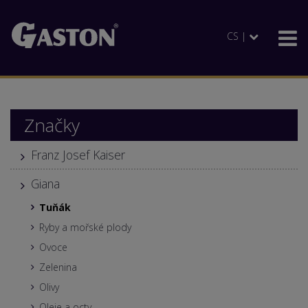
CS |
Značky
Franz Josef Kaiser
Giana
Tuňák
Ryby a mořské plody
Ovoce
Zelenina
Olivy
Oleje a octy