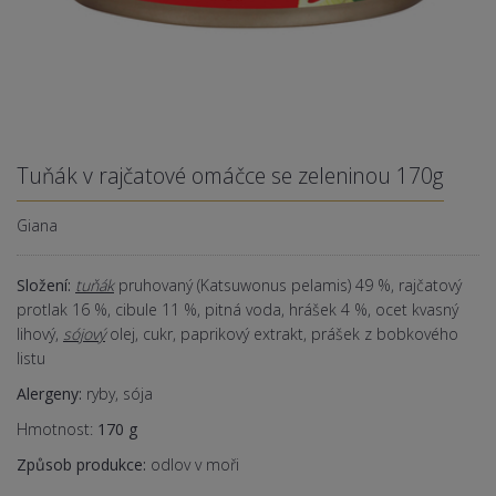
Tuňák v rajčatové omáčce se zeleninou 170g
Giana
Složení:
tuňák
pruhovaný (Katsuwonus pelamis) 49 %, rajčatový
protlak 16 %, cibule 11 %, pitná voda, hrášek 4 %, ocet kvasný
lihový,
sójový
olej, cukr, paprikový extrakt, prášek z bobkového
listu
Alergeny:
ryby, sója
Hmotnost:
170
g
Způsob produkce:
odlov v moři