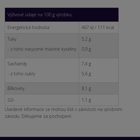
Výživové údaje na 100 g výrobku:
Energetická hodnota
467 kJ / 111 kcal
Tuky
5,2 g
- z toho nasycené mastné kyseliny
0,9 g
Sacharidy
7,4 g
- z toho cukry
5,6 g
Bílkoviny
8,1 g
Sůl
1,1 g
Uvedené informace se mohou lišit v závislosti na výrobním
závodu. Děkujeme za pochopení.