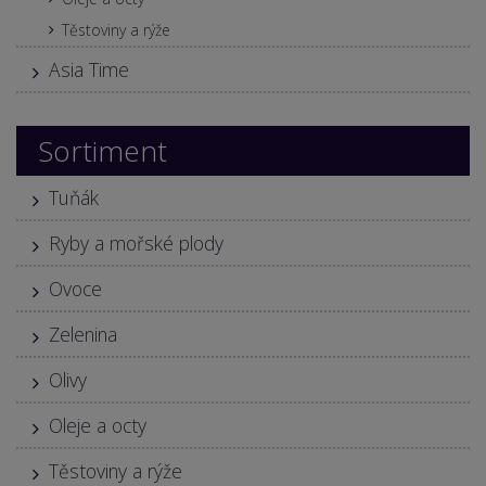
Těstoviny a rýže
Asia Time
Sortiment
Tuňák
Ryby a mořské plody
Ovoce
Zelenina
Olivy
Oleje a octy
Těstoviny a rýže