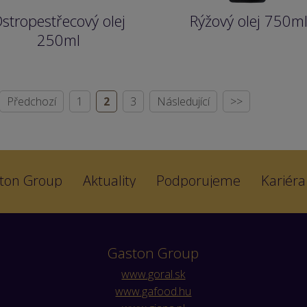
stropestřecový olej
Rýžový olej 750m
250ml
Předchozí
1
2
3
Následující
>>
ton Group
Aktuality
Podporujeme
Kariéra
Gaston Group
www.goral.sk
www.gafood.hu