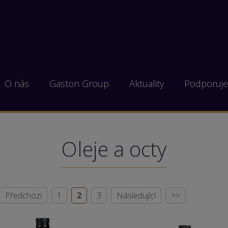
O nás
Gaston Group
Aktuality
Podporuj
Oleje a octy
Předchozí
1
2
3
Následující
>>