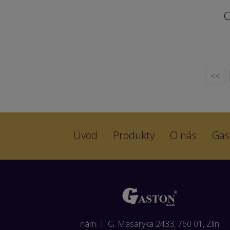
O
<<
Úvod
Produkty
O nás
Gas
nám. T. G. Masaryka 2433, 760 01, Zlín