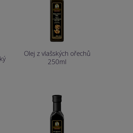
Olej z vlašských ořechů
ký
250ml
l