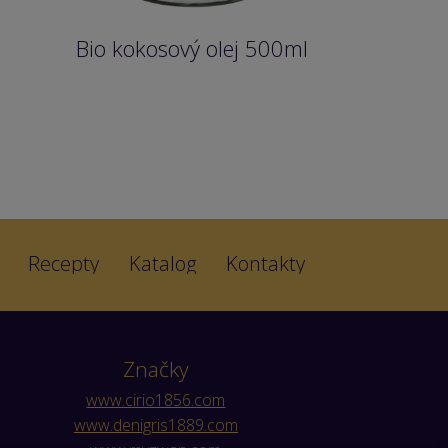
l
Bio kokosový olej 500ml
Recepty
Katalog
Kontakty
Značky
www.cirio1856.com
www.denigris1889.com