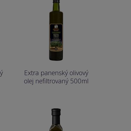
ý
Extra panenský olivový
l
olej nefiltrovaný 500ml