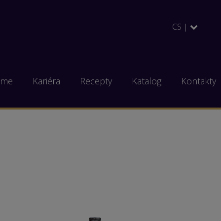
CS |
eme
Kariéra
Recepty
Katalog
Kontakty