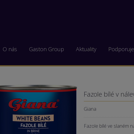
O nás
Gaston Group
Aktuality
Podporuj
Fazole bílé v nál
Giana
Fazole bílé ve slaném n