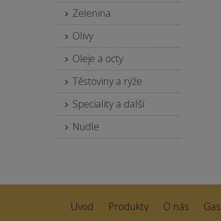
Zelenina
Olivy
Oleje a octy
Těstoviny a rýže
Speciality a další
Nudle
Úvod
Produkty
O nás
Gas