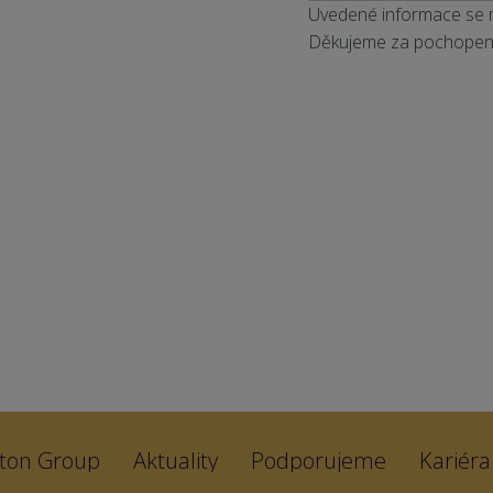
Uvedené informace se mo
Děkujeme za pochopení
ton Group
Aktuality
Podporujeme
Kariéra