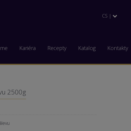
CS |
eme
Kariéra
Recepty
Katalog
Kontakty
evu 2500g
álevu