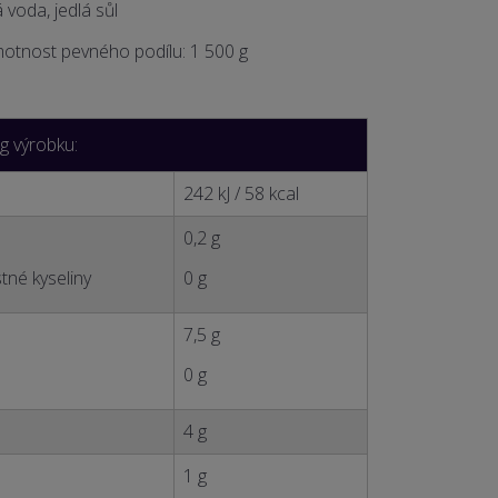
á voda, jedlá sůl
nost pevného podílu: 1 50
0 g
 g výrobku:
242 kJ / 58 kcal
0,2 g
tné kyseliny
0 g
7,5 g
0 g
4 g
1 g