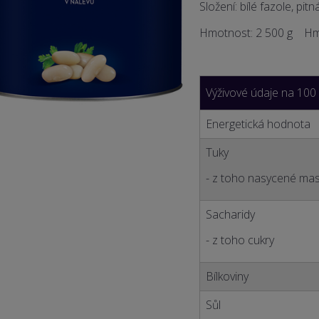
Složení: bílé fazole, pitn
Hmotnost: 2 5
00 g
Hmot
Výživové údaje na 100
Energetická hodnota
Tuky
- z toho nasycené mas
Sacharidy
- z toho cukry
Bílkoviny
Sůl