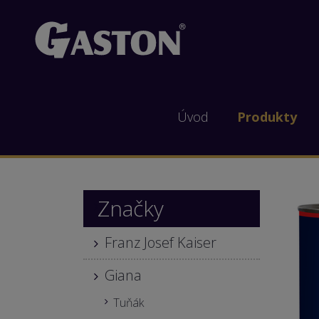
Úvod
Produkty
Značky
Franz Josef Kaiser
Giana
Tuňák