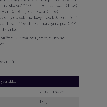
itná voda,
hořčičné
semínko, ocet kvasný lihový,
sný vinný, koření], ocet kvasný lihový,
krob, jedlá sůl, paprikový prášek 0,5 %, sušená
, chilli, zahušťovadla: xanthan, guma guar).
* V
 sterilací.
. Může obsahovat sóju, celer, obiloviny
vejce.
ov v moři
 g výrobku:
750 kJ / 180 kcal
13 g