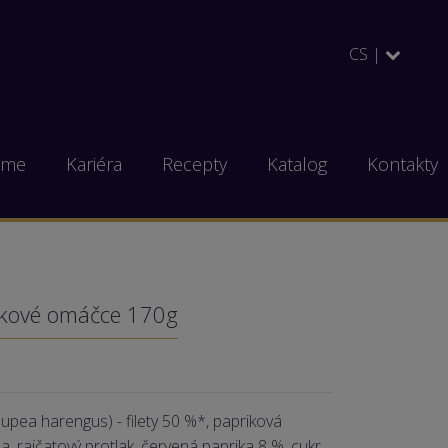
CS |
eme
Kariéra
Recepty
Katalog
Kontakty
rikové omáčce 170g
upea harengus) - filety 50 %*, papriková
, rajčatový protlak, červená paprika 8 %, cukr,