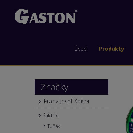
Úvod
Produkty
Značky
Franz Josef Kaiser
Giana
Tuňák