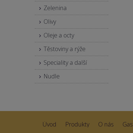
Zelenina
Olivy
Oleje a octy
Těstoviny a rýže
Speciality a další
Nudle
Úvod
Produkty
O nás
Gas