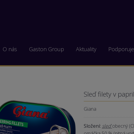
O nás
Gaston Group
Aktuality
Podporuj
Sleď filety v pap
Giana
Složení:
sleď
obecný (Cl
omáčka 50 % (pitná voda