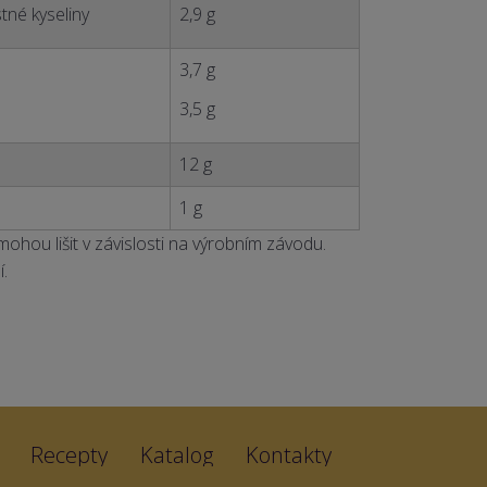
tné kyseliny
2,9 g
3,7 g
3,5 g
12 g
1 g
hou lišit v závislosti na výrobním závodu.
.
Recepty
Katalog
Kontakty