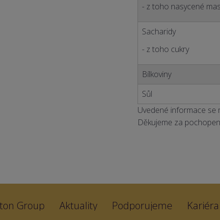
- z toho nasycené mas
Sacharidy
- z toho cukry
Bílkoviny
Sůl
Uvedené informace se mo
Děkujeme za pochopení
ton Group
Aktuality
Podporujeme
Kariéra