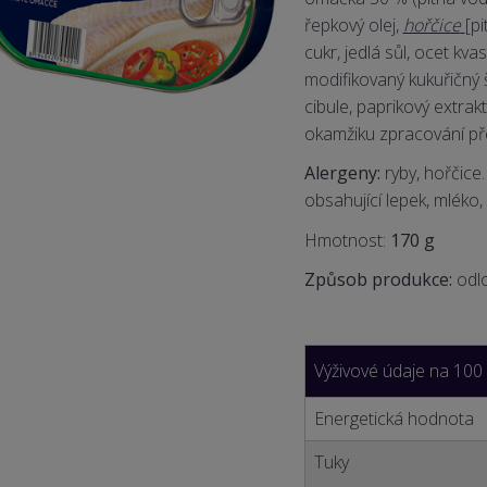
řepkový olej,
hořčice
[p
cukr, jedlá sůl, ocet kva
modifikovaný kukuřičný š
cibule, paprikový extrakt
okamžiku zpracování před
Alergeny:
ryby, hořčice
obsahující lepek, mléko, 
Hmotnost:
170
g
Způsob produkce:
odl
Výživové údaje na 100
Energetická hodnota
Tuky