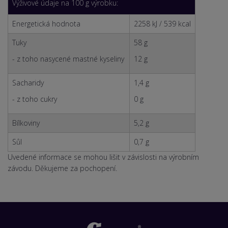
Výživové údaje na 100 g výrobku:
Energetická hodnota
2258 kJ / 539 kcal
Tuky
58 g
- z toho nasycené mastné kyseliny
12 g
Sacharidy
1,4 g
- z toho cukry
0 g
Bílkoviny
5,2 g
Sůl
0,7 g
Uvedené informace se mohou lišit v závislosti na výrobním
závodu. Děkujeme za pochopení.