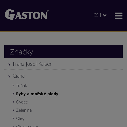
CS |
Značky
Franz Josef Kaiser
Giana
Tuňák
Ryby a mořské plody
Ovoce
Zelenina
Olivy
Oleje a octy