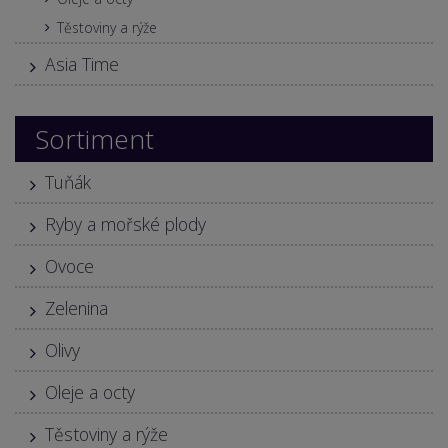
Těstoviny a rýže
Asia Time
Sortiment
Tuňák
Ryby a mořské plody
Ovoce
Zelenina
Olivy
Oleje a octy
Těstoviny a rýže